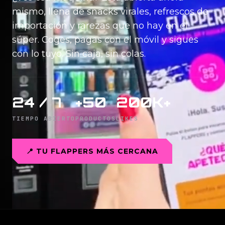
mismo, llena de snacks virales, refrescos de
importación y rarezas que no hay en el
súper. Coges, pagas con el móvil y sigues
con lo tuyo. Sin caja, sin colas.
24 / 7
+50
200K+
TIEMPO ABIERTO
PRODUCTOS
LIKES
📍 TU FLAPPERS MÁS CERCANA