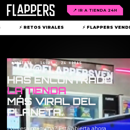
📍 IR A TIENDA 24H
G HOUSE
⚡ ABIERTO 24/7
⚡ IMPORT S
ABIERTA ·
14:25
· 24 HORAS
HAS ENCONTRADO
LA TIENDA
MÁS VIRAL DEL
PLANETA.
¿Ves esa máquina? Está abierta ahora