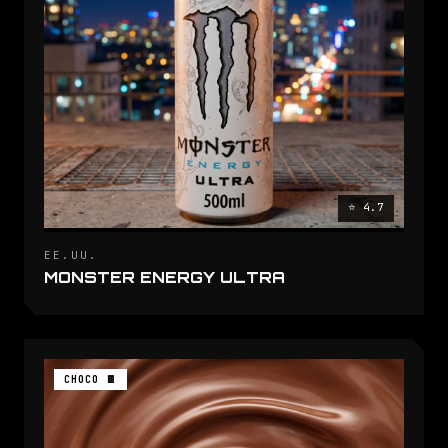
⭐ 4.7
EE.UU.
MONSTER ENERGY ULTRA
CHOCO 🍫