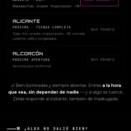
Bebidas frías · Snacks · Importación · +18
ALICANTE
PRÓXIMA · TIENDA COMPLETA
MUY PRONTO
Todo: frío, snacks, importación, +18, comida
caliente, café y congelados
ALCORCÓN
PRÓXIMA APERTURA
MUY PRONTO
Servicios por confirmar
🌙 Bien iluminadas y siempre abiertas. Entras
a la hora
que sea, sin depender de nadie
— y si algo se tuerce,
Zelda responde al instante, también de madrugada.
🛠️ ¿ALGO NO SALIÓ BIEN?