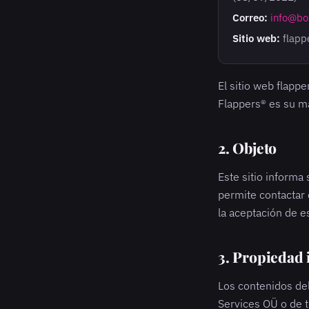
Correo:
info@bo
Sitio web:
flapp
El sitio web flapp
Flappers® es su m
2. Objeto
Este sitio informa
permite contactar 
la aceptación de e
3. Propiedad i
Los contenidos del
Services OÜ o de t