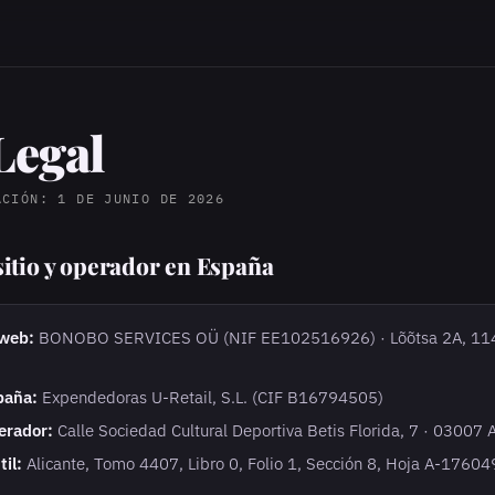
Legal
ACIÓN: 1 DE JUNIO DE 2026
 sitio y operador en España
 web:
BONOBO SERVICES OÜ (NIF EE102516926) · Lõõtsa 2A, 114
paña:
Expendedoras U-Retail, S.L. (CIF B16794505)
erador:
Calle Sociedad Cultural Deportiva Betis Florida, 7 · 03007 
il:
Alicante, Tomo 4407, Libro 0, Folio 1, Sección 8, Hoja A-176049