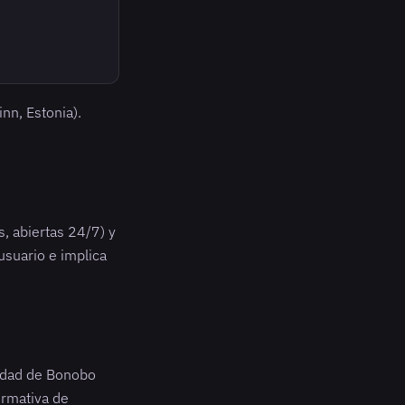
nn, Estonia).
s, abiertas 24/7) y
usuario e implica
ridad de Bonobo
ormativa de